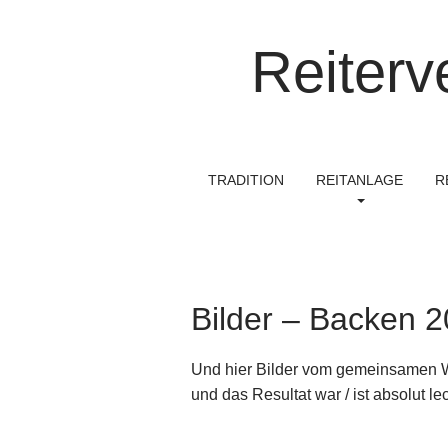
Reiterv
M
S
TRADITION
REITANLAGE
R
k
a
i
i
p
n
t
m
o
e
c
Bilder – Backen 
n
o
n
u
Und hier Bilder vom gemeinsamen We
t
e
und das Resultat war / ist absolut lec
n
t