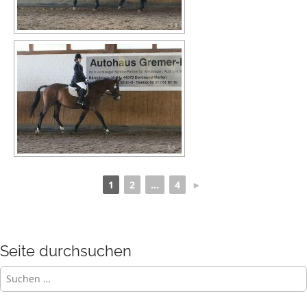
1
2
...
4
►
Seite durchsuchen
Suchen
nach: