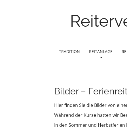
Reiterv
M
S
TRADITION
REITANLAGE
RE
k
a
i
i
p
n
t
m
o
e
c
Bilder – Ferienre
n
o
n
u
Hier finden Sie die Bilder von ei
t
e
Während der Kurse hatten wir Besu
n
t
In den Sommer und Herbstferien ha