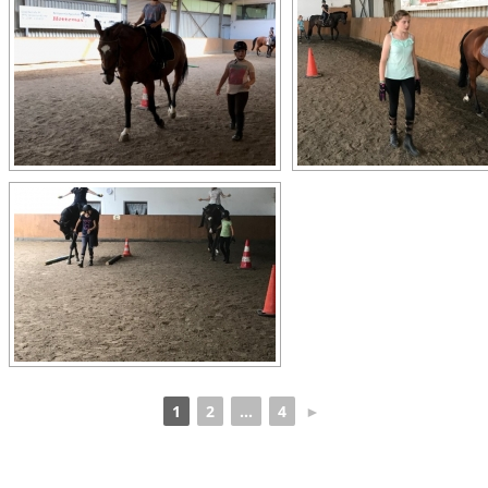
1
2
...
4
►