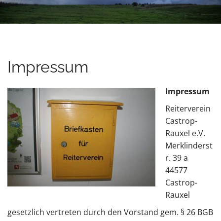
u
t
e
n
t
Impressum
Impressum
Reiterverein
Castrop-
Rauxel e.V.
Merklinderst
r. 39 a
44577
Castrop-
Rauxel
gesetzlich vertreten durch den Vorstand gem. § 26 BGB