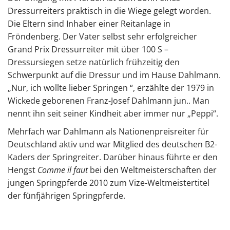
u
t
Dressurreiters praktisch in die Wiege gelegt worden.
e
Die Eltern sind Inhaber einer Reitanlage in
n
Fröndenberg. Der Vater selbst sehr erfolgreicher
t
Grand Prix Dressurreiter mit über 100 S –
Dressursiegen setze natürlich frühzeitig den
Schwerpunkt auf die Dressur und im Hause Dahlmann.
„Nur, ich wollte lieber Springen “, erzählte der 1979 in
Wickede geborenen Franz-Josef Dahlmann jun.. Man
nennt ihn seit seiner Kindheit aber immer nur „Peppi“.
Mehrfach war Dahlmann als Nationenpreisreiter für
Deutschland aktiv und war Mitglied des deutschen B2-
Kaders der Springreiter.
Darüber hinaus führte er den
Hengst
Comme il faut
bei den Weltmeisterschaften der
jungen Springpferde 2010 zum Vize-Weltmeistertitel
der fünfjährigen Springpferde.