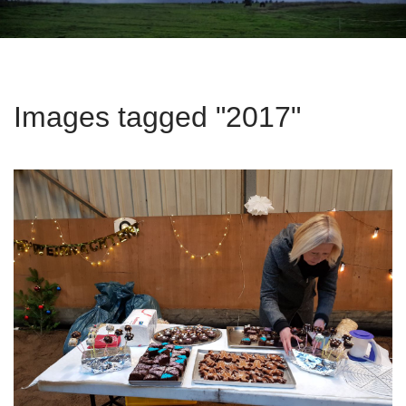
t
e
n
t
Images tagged "2017"