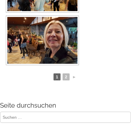
1
2
►
Seite durchsuchen
Suchen
nach: