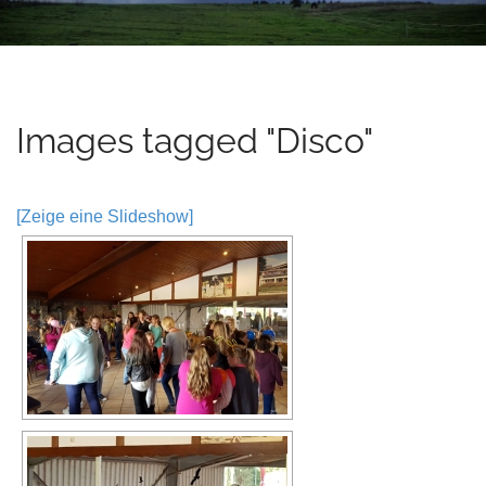
t
e
n
t
Images tagged "Disco"
[Zeige eine Slideshow]