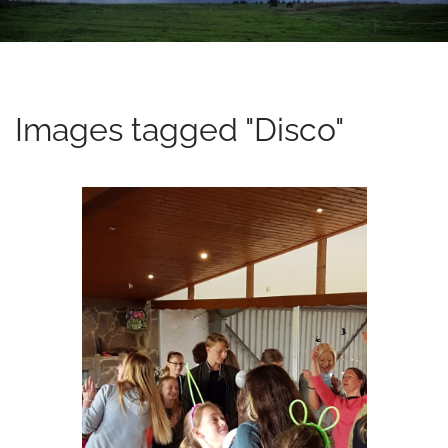
t
e
n
t
Images tagged "Disco"