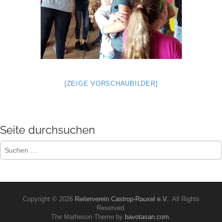
[ZEIGE VORSCHAUBILDER]
Seite durchsuchen
Suchen
nach:
Copyright © 2026
Reiterverein Castrop-Rauxel e.V.
. All Rights
Reserved.
The Matheson Theme by
bavotasan.com
.