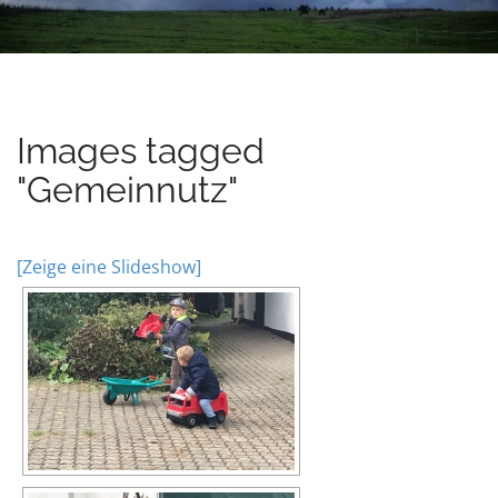
u
t
e
n
t
Images tagged
"Gemeinnutz"
[Zeige eine Slideshow]